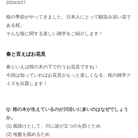
2024/3/27
あ
わ
桜の季節がやってきました。日本人にとって馴染み深い花で
せ
ある桜。
に
そんな桜に関する楽しい雑学をご紹介します！
。
他
社
春と言えばお花見
に
は
春といえば桜の木の下で行うお花見ですね！
な
今回は知っていればお花見がもっと楽しくなる、桜の雑学ク
い
イズを出題します！
独
自
の
Q: 桜の木が生えているのが川沿いに多いのはなぜでしょう
発
か。
想
(1) 風除けとして、川に波が立つのを防ぐため
や
(2) 地盤を固めるため
技