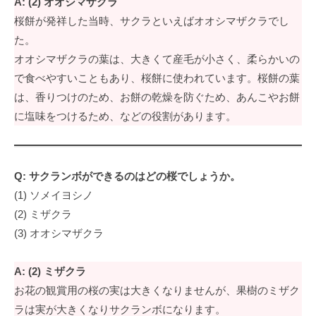
A: (2) オオシマザクラ
イ
桜餅が発祥した当時、サクラといえばオオシマザクラでし
テ
た。
ム
オオシマザクラの葉は、大きくて産毛が小さく、柔らかいの
を
で食べやすいこともあり、桜餅に使われています。桜餅の葉
、
は、香りつけのため、お餅の乾燥を防ぐため、あんこやお餅
日
に塩味をつけるため、などの役割があります。
本
各
地
の
Q: サクランボができるのはどの桜でしょうか。
お
(1) ソメイヨシノ
客
(2) ミザクラ
様
(3) オオシマザクラ
に
お
A: (2) ミザクラ
届
お花の観賞用の桜の実は大きくなりませんが、果樹のミザク
け
ラは実が大きくなりサクランボになります。
し