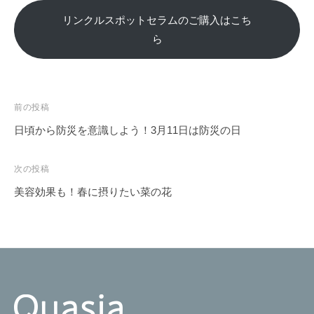
リンクルスポットセラムのご購入はこち
ら
投
前の投稿
稿
日頃から防災を意識しよう！3月11日は防災の日
ナ
ビ
次の投稿
ゲ
美容効果も！春に摂りたい菜の花
ー
シ
ョ
ン