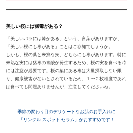
て
お
り
美しい桜には猛毒がある？
ま
す
「美しいバラには棘がある」という、言葉がありますが、
。
「美しい桜にも毒がある」ことはご存知でしょうか。
しかも、桜の葉と未熟な実、どちらにも毒があります。特に
未熟な実には猛毒の青酸が発生するため、桜の実を食べる時
には注意が必要です。桜の葉にある毒は大量摂取しない限
り、健康被害がないとされているため、１〜２枚程度であれ
ば食べても問題ありませんが、注意してくださいね。
季節の変わり目のデリケートなお肌のお手入れに
「リンクル スポット セラム」がおすすめです！