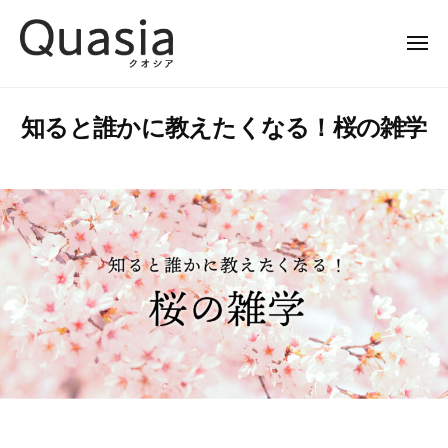
Q
ー
コ
u
ン
a
メ
ニ
テ
s
ュ
Q
優
ー
ン
i
u
れ
a
ツ
知ると誰かに教えたくなる！桜の雑学
た
a
公
へ
ク
s
式
ス
オ
サ
i
キ
リ
イ
a
ッ
テ
ト
公
プ
ィ
式
で
サ
、
イ
世
界
ト
中
を
し