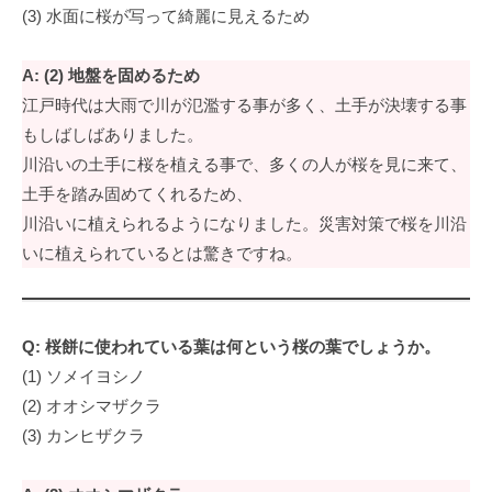
(3) 水面に桜が写って綺麗に見えるため
術
に
よ
A: (2) 地盤を固めるため
る
江戸時代は大雨で川が氾濫する事が多く、土手が決壊する事
高
もしばしばありました。
品
川沿いの土手に桜を植える事で、多くの人が桜を見に来て、
質
土手を踏み固めてくれるため、
な
川沿いに植えられるようになりました。災害対策で桜を川沿
健
いに植えられているとは驚きですね。
康
や
美
容
Q: 桜餅に使われている葉は何という桜の葉でしょうか。
に
(1) ソメイヨシノ
関
(2) オオシマザクラ
す
(3) カンヒザクラ
る
ア