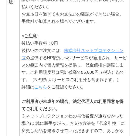
法
て
払いください。
お
お支払日を過ぎてもお支払いの確認ができない場合、
り
手数料が加算される場合がございます。
ま
○ご注意
す
後払い手数料：0円
。
後払いのご注文には、
株式会社ネットプロテクション
ズ
の提供するNP後払いwizサービスが適用され、サービ
スの範囲内で個人情報を提供し、代金債権を譲渡しま
す。ご利用限度額は累計残高で55,000円（税込）迄で
す。（NP後払いサービスご利用分も含まれます。）
詳細は
こちら
をご確認ください。
ご利用者が未成年の場合、法定代理人の利用同意を得
てご利用ください。
※ネットプロテクション社の与信審査が通らなかった
場合は 誠に勝手ながら、お支払方法を「代金引換」に
変更し商品を発送させていただきますので、あしから