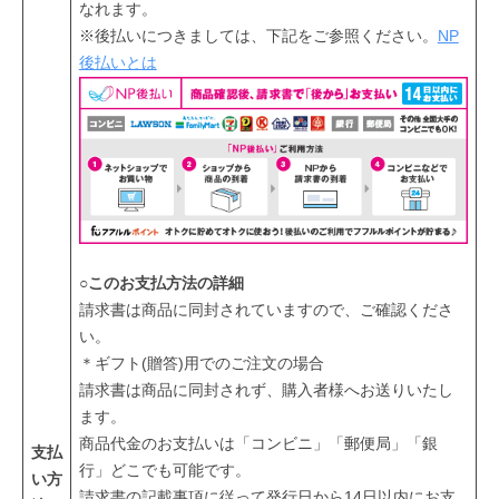
なれます。
イ
※後払いにつきましては、下記をご参照ください。
NP
テ
後払いとは
ム
を
、
日
本
各
地
の
○このお支払方法の詳細
お
請求書は商品に同封されていますので、ご確認くださ
客
い。
様
＊ギフト(贈答)用でのご注文の場合
に
請求書は商品に同封されず、購入者様へお送りいたし
お
ます。
届
商品代金のお支払いは「コンビニ」「郵便局」「銀
支払
け
行」どこでも可能です。
い方
し
請求書の記載事項に従って発行日から14日以内にお支