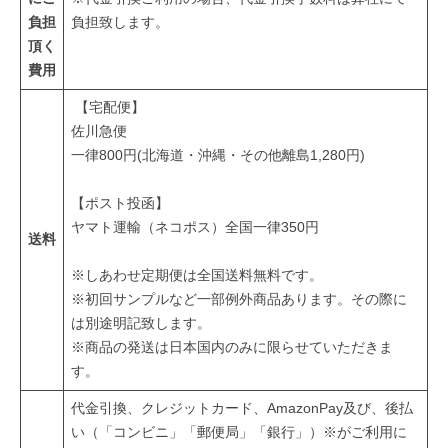
術
負担
負担致します。
に
頂く
よ
費用
る
【宅配便】
高
佐川急便
品
一律800円(北海道・沖縄・その他離島1,280円)
質
な
【ポスト投函】
健
ヤマト運輸（ネコポス）全国一律350円
康
送料
や
※しあわせ定期便は全国送料無料です。
美
※初回サンプルなど一部例外商品あります。その際に
容
は別途明記致します。
に
※商品の発送は日本国内のみに限らせていただきま
関
す。
す
代金引換、クレジットカード、AmazonPay及び、後払
る
い（「コンビニ」「郵便局」「銀行」）※がご利用に
ア