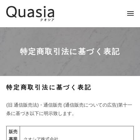
Q
ー
コ
u
ン
a
メ
ニ
テ
s
ュ
Q
優
ー
ン
i
u
れ
a
ツ
た
a
公
へ
特定商取引法に基づく表記
ク
s
式
ス
オ
サ
i
キ
リ
イ
a
ッ
テ
ト
公
プ
ィ
特
特定商取引法に基づく表記
式
で
サ
、
定
イ
(旧 通信販売法)・通信販売 (通信販売についての広告)第十一
世
商
界
条に基づき以下に明示致します。
ト
取
中
を
引
販売
し
事業
クオシア株式会社