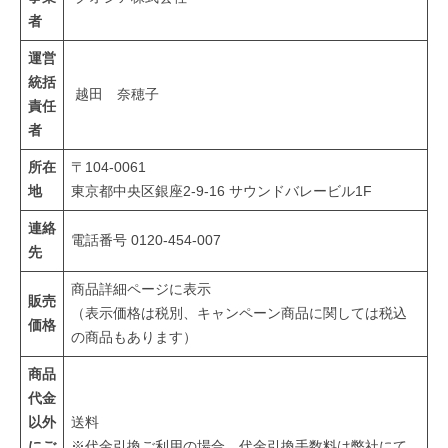
法
あ
者
わ
に
運営
せ
基
統括
に
越田 奈穂子
責任
。
づ
者
他
く
社
所在
〒104-0061
に
表
地
東京都中央区銀座2-9-16 サウンドバレービル1F
は
記
連絡
な
電話番号 0120-454-007
先
い
2025-
独
商品詳細ページに表示
12-
販売
自
（表示価格は税別、キャンペーン商品に関しては税込
17
価格
の
の商品もあります）
by
発
admin
商品
想
代金
や
以外
送料
技
にご
※代金引換ご利用の場合、代金引換手数料は弊社にて