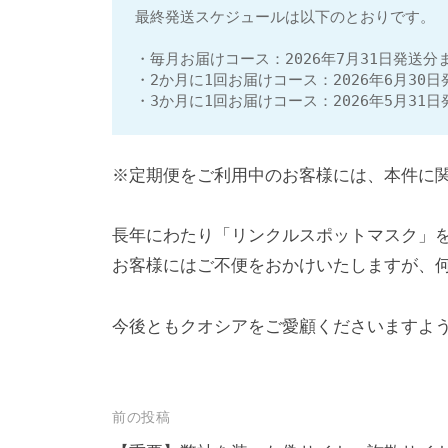
最終発送スケジュールは以下のとおりです。
の
発
・毎月お届けコース：2026年7月31日発送分
想
・2か月に1回お届けコース：2026年6月30
・3か月に1回お届けコース：2026年5月31
や
技
術
※定期便をご利用中のお客様には、本件に
に
よ
長年にわたり「リンクルスポットマスク」
る
お客様にはご不便をおかけいたしますが、
高
品
今後ともクオシアをご愛顧くださいますよ
質
な
健
投
前の投稿
康