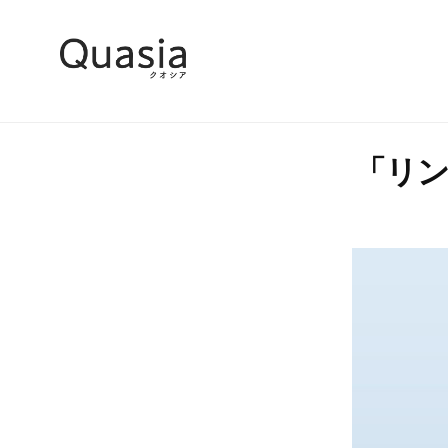
コ
u
ン
a
テ
s
Q
優
ン
i
れ
u
ツ
a
た
へ
「リ
公
a
ク
式
ス
s
オ
サ
キ
i
リ
イ
ッ
a
ト
テ
プ
公
ィ
式
で
サ
、
世
イ
界
ト