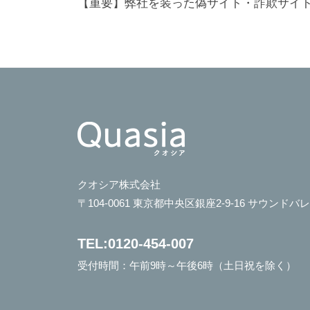
稿
【重要】弊社を装った偽サイト・詐欺サイ
や
美
ナ
容
ビ
に
ゲ
関
ー
す
シ
る
ョ
ア
ン
イ
テ
クオシア株式会社
〒104-0061 東京都中央区銀座2-9-16 サウンドバ
ム
を
TEL:0120-454-007
、
日
受付時間：午前9時～午後6時（土日祝を除く）
本
各