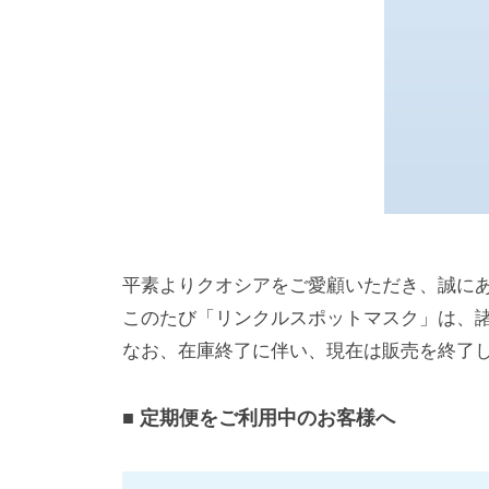
中
を
し
あ
わ
せ
に
。
他
平素よりクオシアをご愛顧いただき、誠に
社
このたび「リンクルスポットマスク」は、
に
なお、在庫終了に伴い、現在は販売を終了
は
な
い
■ 定期便をご利用中のお客様へ
独
自