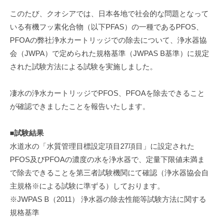
術
このたび、クオシアでは、日本各地で社会的な問題となって
に
いる有機フッ素化合物（以下PFAS）の一種であるPFOS、
よ
PFOAの弊社浄水カートリッジでの除去について、浄水器協
る
会（JWPA）で定められた規格基準（JWPAS B基準）に規定
高
された試験方法による試験を実施しました。
品
質
凄水の浄水カートリッジでPFOS、PFOAを除去できること
な
健
が確認できましたことを報告いたします。
康
や
■試験結果
美
水道水の「水質管理目標設定項目27項目」に設定された
容
PFOS及びPFOAの濃度の水を浄水器で、定量下限値未満ま
に
で除去できることを第三者試験機関にて確認（浄水器協会自
関
主規格※による試験に準ずる）しております。
す
※JWPAS B（2011） 浄水器の除去性能等試験方法に関する
る
規格基準
ア