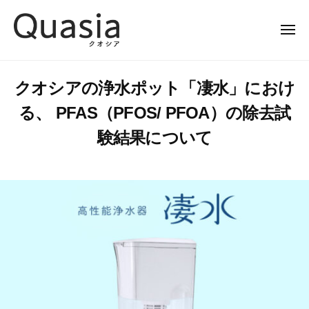
Q
ー
コ
u
ン
a
メ
ニ
テ
s
ュ
Q
優
ー
ン
i
u
れ
a
ツ
クオシアの浄水ポット「凄水」におけ
た
a
公
へ
る、 PFAS（PFOS/ PFOA）の除去試
ク
s
式
ス
オ
サ
験結果について
i
キ
リ
イ
a
ッ
テ
ト
公
プ
ィ
式
で
サ
、
イ
世
界
ト
中
を
し