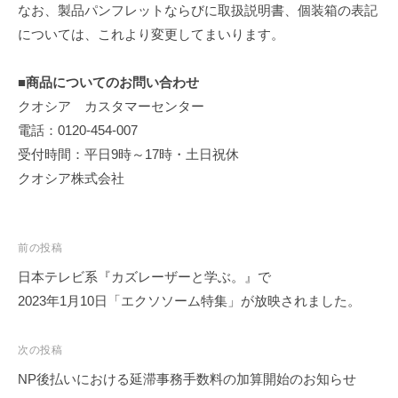
なお、製品パンフレットならびに取扱説明書、個装箱の表記
イ
については、これより変更してまいります。
テ
ム
を
■商品についてのお問い合わせ
、
クオシア カスタマーセンター
日
電話：0120-454-007
本
受付時間：平日9時～17時・土日祝休
各
クオシア株式会社
地
の
お
投
前の投稿
客
稿
日本テレビ系『カズレーザーと学ぶ。』で
様
ナ
2023年1月10日「エクソソーム特集」が放映されました。
に
ビ
お
ゲ
届
次の投稿
け
ー
NP後払いにおける延滞事務手数料の加算開始のお知らせ
し