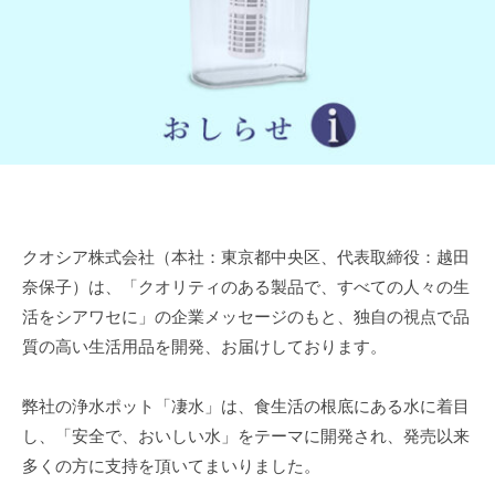
あ
わ
せ
に
。
他
社
に
は
クオシア株式会社（本社：東京都中央区、代表取締役：越田
な
奈保子）は、「クオリティのある製品で、すべての人々の生
い
活をシアワセに」の企業メッセージのもと、独自の視点で品
独
自
質の高い生活用品を開発、お届けしております。
の
発
弊社の浄水ポット「凄水」は、食生活の根底にある水に着目
想
し、「安全で、おいしい水」をテーマに開発され、発売以来
や
多くの方に支持を頂いてまいりました。
技